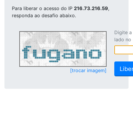
Para liberar o acesso
do IP
216.73.216.59
,
responda ao desafio abaixo.
Digite 
lado no
[trocar imagem]