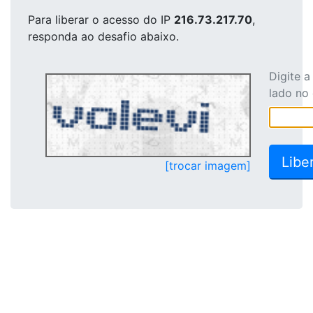
Para liberar o acesso
do IP
216.73.217.70
,
responda ao desafio abaixo.
Digite 
lado no
[trocar imagem]